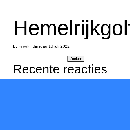
Hemelrijkgol
by
Freek
|
dinsdag 19 juli 2022
Zoeken
Recente reacties
naar: